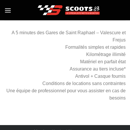
Skip
to
content
A 5 minutes des Gares de Saint Raphael – Valescure et
Frejus
Formalités simples et rapides
Kilométrage illimité
Matériel en parfait état
Assurance au tiers incluse*
Antivol + Casque fournis
Conditions de locations sans contraintes
Une équipe de professionnel pour vous assister en cas de
besoins