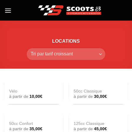
Skip
to
content
LOCATIONS
Vélo
50cc Classique
à partir de
10,00
€
à partir de
30,00
€
50cc Confort
125cc Classique
à partir de
35,00
€
à partir de
45,00
€