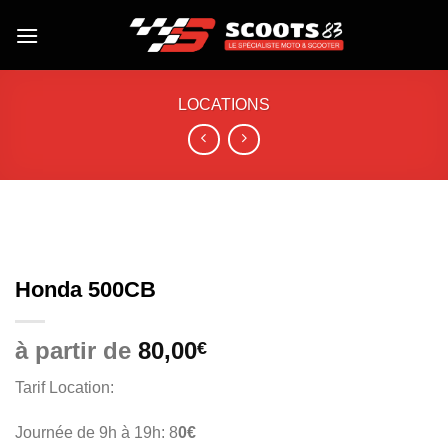
Skip
to
content
LOCATIONS
Honda 500CB
à partir de
80,00
€
Tarif Location:
Journée de 9h à 19h: 8
0€